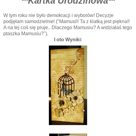
**Kartka Urodzinowa**
W tym roku nie było demokracji i wyborów! Decyzje
podjęłam samodzielnie! ("Mamusi!! Ta z klatką jest piękna!!
A na tej coś się pruje.. Dlaczego Mamusiu? A widziałaś tego
ptaszka Mamusiu?").
I oto Wyniki: