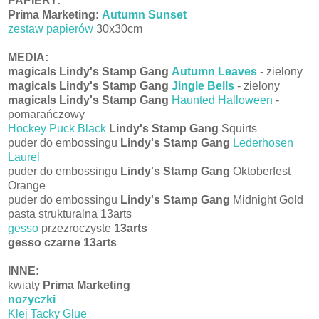
PAPIERY:
Prima Marketing:
Autumn Sunset
zestaw papierów
30x30cm
MEDIA:
magicals Lindy's Stamp Gang
Autumn Leaves
- zielony
magicals Lindy's Stamp Gang
Jingle Bells
- zielony
magicals Lindy's Stamp Gang
Haunted Halloween
-
pomarańczowy
Hockey Puck Black
Lindy's Stamp Gang
Squirts
puder do embossingu
Lindy's Stamp Gang
Lederhosen
Laurel
puder do embossingu
Lindy's Stamp Gang
Oktoberfest
Orange
puder do embossingu
Lindy's Stamp Gang
Midnight Gold
pasta strukturalna 13arts
gesso
przezroczyste
13arts
gesso czarne 13arts
INNE:
kwiaty
Prima Marketing
no
z
yc
z
ki
Klej Tacky Glue